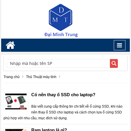
Toggl
navig
TÌM KIẾM
Trang chủ
Thủ Thuật máy tính
Có nên thay ổ SSD cho laptop?
Bài viết cung cấp thông tin chi tiết về ổ cứng SSD, khi nào
nên thay ổ SSD cho laptop và cách chọn lựa ổ cứng SSD
phù hợp với nhu cầu, mục đích sử dụng.
Ram laptop là gì?