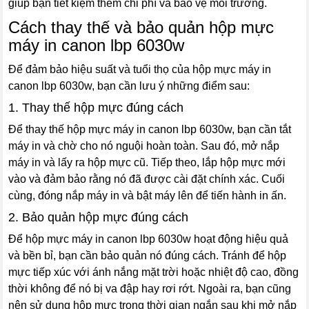
giúp bạn tiết kiệm thêm chi phí và bảo vệ môi trường.
Cách thay thế và bảo quản hộp mực
máy in canon lbp 6030w
Để đảm bảo hiệu suất và tuổi thọ của hộp mực máy in
canon lbp 6030w, bạn cần lưu ý những điểm sau:
1. Thay thế hộp mực đúng cách
Để thay thế hộp mực máy in canon lbp 6030w, bạn cần tắt
máy in và chờ cho nó nguội hoàn toàn. Sau đó, mở nắp
máy in và lấy ra hộp mực cũ. Tiếp theo, lắp hộp mực mới
vào và đảm bảo rằng nó đã được cài đặt chính xác. Cuối
cùng, đóng nắp máy in và bật máy lên để tiến hành in ấn.
2. Bảo quản hộp mực đúng cách
Để hộp mực máy in canon lbp 6030w hoạt động hiệu quả
và bền bỉ, bạn cần bảo quản nó đúng cách. Tránh để hộp
mực tiếp xúc với ánh nắng mặt trời hoặc nhiệt độ cao, đồng
thời không để nó bị va đập hay rơi rớt. Ngoài ra, bạn cũng
nên sử dụng hộp mực trong thời gian ngắn sau khi mở nắp