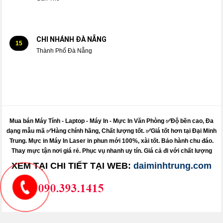
CHI NHÁNH ĐÀ NẴNG
15
Thành Phố Đà Nẵng
Mua bán Máy Tính - Laptop - Máy In -
Mực
In Văn Phòng ✅Độ bền cao, Đa
dạng mẫu mã ✅Hàng chính hãng, Chất lượng tốt. ✅Giá tốt hơn tại Đại Minh
Trung.
Mực
in
Máy
In Laser in phun mới 100%, xài tốt. Bảo hành chu đáo.
Thay mực
tận nơi giá rẻ. Phục vụ nhanh uy tín. Giá cả đi với chất lượng
XEM TẠI CHI TIẾT TẠI WEB:
daiminhtrung.com
Sửa máy tính pci - sửa máy in pci - nạp mực in pci
Dolozi - itdolozi