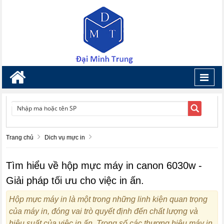
Toggl
navig
TÌM KIẾM
Trang chủ
Dich vụ mực in
Tìm hiểu về hộp mực máy in canon 6030w -
Giải pháp tối ưu cho việc in ấn.
Hộp mực máy in là một trong những linh kiện quan trọng
của máy in, đóng vai trò quyết định đến chất lượng và
hiệu suất của việc in ấn. Trong số các thương hiệu máy in