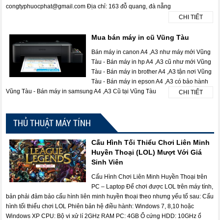
congtyphuocphat@gmail.com Địa chỉ: 163 đỗ quang, đà nẵng
CHI TIẾT
Mua bán máy in cũ Vũng Tàu
Bán máy in canon A4 ,A3 như máy mới Vũng
Tàu - Bán máy in hp A4 ,A3 cũ như mới Vũng
Tàu - Bán máy in brother A4 ,A3 tận nơi Vũng
Tàu - Bán máy in epson A4 ,A3 có bảo hành
Vũng Tàu - Bán máy in samsung A4 ,A3 Cũ tại Vũng Tàu
CHI TIẾT
THỦ THUẬT MÁY TÍNH
Cấu Hình Tối Thiểu Chơi Liên Minh
Huyền Thoại (LOL) Mượt Với Giá
Sinh Viên
Cấu Hình Chơi Liên Minh Huyền Thoại trên
PC – Laptop Để chơi được LOL trên máy tính,
bản phải đảm bảo cấu hình liên minh huyền thoại theo nhưng yếu tố sau: Cấu
hình tối thiểu chơi LOL Phiên bản hệ điều hành: Windows 7, 8,10 hoặc
Windows XP CPU: Bộ vi xử lí 2GHz RAM PC: 4GB Ổ cứng HDD: 10GHz ổ