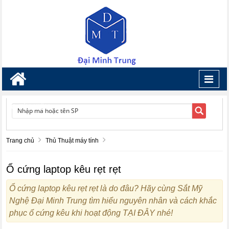
Toggl
navig
TÌM KIẾM
Trang chủ
Thủ Thuật máy tính
Ổ cứng laptop kêu rẹt rẹt
Ổ cứng laptop kêu rẹt rẹt là do đâu? Hãy cùng Sắt Mỹ
Nghệ Đại Minh Trung tìm hiểu nguyên nhân và cách khắc
phục ổ cứng kêu khi hoạt động TẠI ĐÂY nhé!