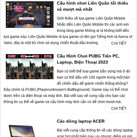
Cấu hình chơi Liên Quân tối thiểu
và mượt mà nhất
Giới thiệu về tựa game Liên Quân Mobile
Nhắc đến Liên Quân Mobile thì các anh em
trong làng game không ai là không biết đến
tựa game này. Liên Quân Mobile là tựa game có tên gọi Tiếng Anh là Arena of
Valor, đây là một trò chơi sử dụng chiến thuật đấu trường.
CHI TIẾT
Cấu Hình Chơi PUBG Trên PC,
Laptop, Điện Thoại 2023
Bạn có biết thể loại game bắn súng mà ở đó
bạn có thể đấu với 100 người trong một bản
đồ chiến đấu để giành chiến thắng không?
Đây chính là PUBG (Playerunknown's Battleground). Game này có thể chơi
được trên cả điện thoại và máy tính. Bài viết sau sẽ cung cấp cho bạn các
thông tin cụ thể về game và cấu hình máy tính cần có để chơi mượt mà.
CHI TIẾT
Các dòng laptop ACER
Bài viết cung cấp thông tin về các dòng laptop
acer hot nhất hiện nay, ưu nhược điểm và giá