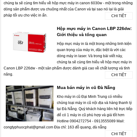
chúng ta sẽ cùng tìm hiểu về hộp mực máy in canon 6030w - một trong những
dòng sản phẩm được ưa chuộng nhất của Canon và tại sao nó lại là giải
pháp tối ưu cho việc in ấn.
CHI TIẾT
Hộp mực máy in Canon LBP 226dw:
Giới thiệu và tổng quan
Hộp mực máy in là một trong những linh kiện
quan trọng của máy in, đặc biệt là với các
dòng máy in laser. Và trong bài viết này,
chúng ta sẽ cùng tìm hiểu về hộp mực máy in
Canon LBP 226dw - một sản phẩm được đánh giá cao về chất lượng và tính
năng.
CHI TIẾT
Mua bán máy in cũ Đà Nẵng
Kho máy in cũ Đại Minh Trung có nhiều
chủng loại máy in cũ nội địa và hàng thanh lý
tại Đà Nẵng. Quý khách hàng liên hệ trực tiếp
để có 1 máy in cũ phù hợp và giá tốt hơn
Hotline 0904272754 - 0913555089 Mail:
congtyphuocphat@gmail.com Địa chỉ: 163 đỗ quang, đà nẵng
CHI TIẾT