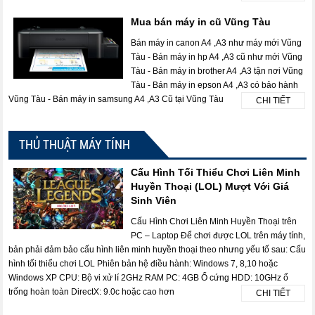
Mua bán máy in cũ Vũng Tàu
Bán máy in canon A4 ,A3 như máy mới Vũng
Tàu - Bán máy in hp A4 ,A3 cũ như mới Vũng
Tàu - Bán máy in brother A4 ,A3 tận nơi Vũng
Tàu - Bán máy in epson A4 ,A3 có bảo hành
Vũng Tàu - Bán máy in samsung A4 ,A3 Cũ tại Vũng Tàu
CHI TIẾT
THỦ THUẬT MÁY TÍNH
Cấu Hình Tối Thiểu Chơi Liên Minh
Huyền Thoại (LOL) Mượt Với Giá
Sinh Viên
Cấu Hình Chơi Liên Minh Huyền Thoại trên
PC – Laptop Để chơi được LOL trên máy tính,
bản phải đảm bảo cấu hình liên minh huyền thoại theo nhưng yếu tố sau: Cấu
hình tối thiểu chơi LOL Phiên bản hệ điều hành: Windows 7, 8,10 hoặc
Windows XP CPU: Bộ vi xử lí 2GHz RAM PC: 4GB Ổ cứng HDD: 10GHz ổ
trống hoàn toàn DirectX: 9.0c hoặc cao hơn
CHI TIẾT