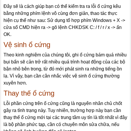
Đây sẽ là cách giúp bạn có thể kiểm tra ra lỗi ổ cứng kêu
bằng những phím lệnh vô cùng đơn giản, thao tác thực
hiện cụ thể như sau: Sử dụng tổ hợp phím
Windows + X
->
cửa sổ CMD hiện ra -> gõ lệnh
CHKDSK C: / f / r / x
-> ấn
OK
.
Vệ sinh ổ cứng
Theo kinh nghiệm của chúng tôi, ghi ổ cứng bám quá nhiều
bụi bẩn sẽ cản trở rất nhiều quá trình hoạt động của các bộ
bận nhỏ bên trong, từ đó mới phát sinh ra những tiếng ồn
lạ. Vì vậy, bạn cần cân nhắc việc vệ sinh ổ cứng thường
xuyên hơn.
Thay thế ổ cứng
Lỗi phần cứng trên ổ cứng cũng là nguyên nhân chủ chốt
gây ra tình trạng này. Tuy nhiên, trường hợp này bạn cần
thay thế ổ cứng mới tại các trung tâm uy tín là tốt nhất vì đây
là bộ phần phức tạp, cần có chuyên môn sửa chữa, nếu